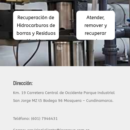
Recuperación de
Atender,
Hidrocarburos de
remover y
borras y Residuos
recuperar
Líquidos
suelos
Industriales.
contaminados
por derrame
de
Hidrocarburos.
Dirección:
Km. 19 Carretera Central de Occidente Parque Industrial
San Jorge MZ t5 Bodega 96 Mosquera – Cundinamarca.
Teléfono: (601) 7946431