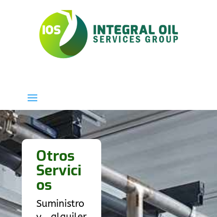
Otros
Servici
os
Suministro
y alquiler