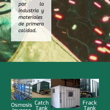
por la
industria y
materiales
de primera
calidad.
Catch
Frack
Osmosis
Tank
Tank